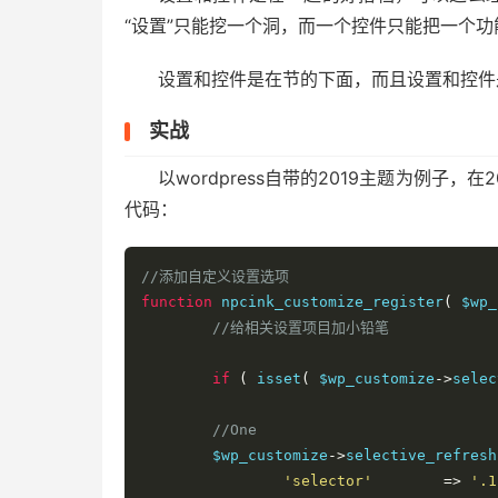
“设置”只能挖一个洞，而一个控件只能把一个
设置和控件是在节的下面，而且设置和控件
实战
以wordpress自带的2019主题为例子，在2
代码：
//添加自定义设置选项
function
 npcink_customize_register
(
 $wp_
//给相关设置项目加小铅笔
if
(
 isset
(
 $wp_customize
->
selec
//One
	$wp_customize
->
selective_refresh
'selector'
=>
'.1