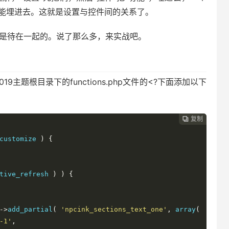
功能埋进去。这就是设置与控件间的关系了。
是待在一起的。说了那么多，来实战吧。
019主题根目录下的functions.php文件的<?下面添加以下
复制

customize 
)
{
tive_refresh 
)
)
{
->
add_partial
(
'npcink_sections_text_one'
,
 array
(
-1'
,