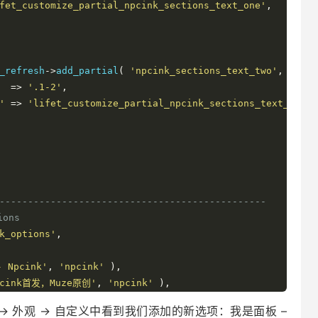
fet_customize_partial_npcink_sections_text_one'
,
_refresh
->
add_partial
(
'npcink_sections_text_two'
,
 array
=>
'.1-2'
,
'
=>
'lifet_customize_partial_npcink_sections_text_two'
,
-----------------------------------------------
ons
k_options'
,
 Npcink'
,
'npcink'
),
pcink首发，Muze原创'
,
'npcink'
),
 外观 → 自定义中看到我们添加的新选项：我是面板 –
heme_options'
,