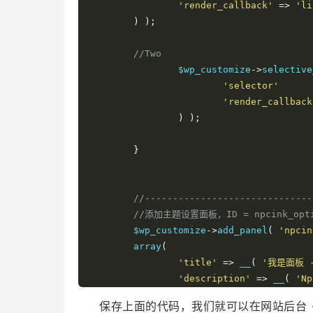
'render_callback'
=>
'li
)
);
//Two
		$wp_customize
->
selective
'selector'
'render_callback
)
);
}
//------------------------------
//添加主题设置面板，ID = npcink_opti
	$wp_customize
->
add_panel
(
'npcin
	array
(
'title'
=>
 __
(
'我是面板 -
'description'
=>
 __
(
'N
'priority'
=>
30
,
保存上面的代码，我们就可以在网站后台 →
'capabitity'
=>
'edit_t