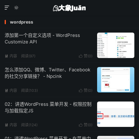


wordpress
添加第一个自定义选项 - WordPress
Customize API
内容
阅读(97)
赞(
0
)


怎么添加QQ、微博、Twitter、Facebook
的社交分享链接？ - Npcink
内容
阅读(103)
赞(
0
)


02：讲透WordPress 菜单开发 - 权限控制
与加载指定JS
内容
阅读(124)
赞(
0
)


01：讲透WordPress 菜单开发 - 在菜单中