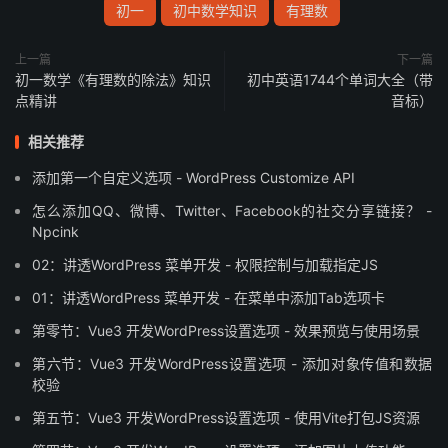
叫做指数。
初一
初中数学知识
有理数
这种求
n
个相同因数
a
的积运算叫做乘方，乘方的结果叫做
上一篇
下一篇
初一数学《有理数的除法》知识
初中英语1744个单词大全（带
幂，
a
叫做底数，
n
叫指数。任何数的
0
次方都是
1
，例：
点精讲
音标）
3º=1
（注：
0º
无意义）
相关推荐
二、运算法则：
添加第一个自定义选项 - WordPress Customize API
1
、同底数幂的运算法则：
怎么添加QQ、微博、Twitter、Facebook的社交分享链接？ -
Npcink
同底数幂相乘除，原来的底数作底数，指数的和或差作指
02：讲透WordPress 菜单开发 - 权限控制与加载指定JS
数。
01：讲透WordPress 菜单开发 - 在菜单中添加Tab选项卡
推导：
第零节：Vue3 开发WordPress设置选项 - 效果预览与使用场景
第六节：Vue3 开发WordPress设置选项 - 添加对象传值和数据
m
n
设
a
×
a
中，
m=2
，
n=4
，那么
校验
2
第五节：Vue3 开发WordPress设置选项 - 使用Vite打包JS资源
4
a
×
a