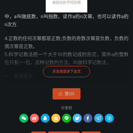
中，a叫做底数，n叫指数，读作a的n次幂，也可以读作a的
n次方.
4.正数的任何次幂都是正数;负数的奇数次幂是负数，负数的
偶次幂是正数。
5.科学记数法把一个大于10的数记成
的形式，其中a的整数
位只有一-位，这种记数的方法，叫做科学记数法。
点击阅读余下全文
一、有关定义：
求相同因数的积叫做
乘方
。乘方运算的结果叫
幂
。
正数
的任
赞(
0
)

何次幂都是正数，
负数
的奇数次幂是负数，负数的偶数次幂
是正数。
分享到









2
3
2
、
7
也可以看做是乘方运算的结果，这时它们表示数，分
别读作
“2
的
2
次幂
”
、
“7
的
3
次幂
”
，其中
2
与
7
叫做底数
,2
与
3