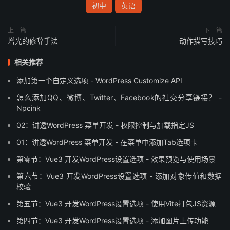
初中
英语
译法二：His parents wore a satisfied smile on his face.
上一篇
下一篇
练一练：
增光的修辞手法
动作描写技巧
相关推荐
1.看到直升飞机，Jane 高兴地笑了起来。
添加第一个自定义选项 - WordPress Customize API
【答案一】 At the sight of the helicopter, Jane beamed
怎么添加QQ、微博、Twitter、Facebook的社交分享链接？ -
with wild joy.
Npcink
02：讲透WordPress 菜单开发 - 权限控制与加载指定JS
【答案二】 Seeing the helicopter, Jane beamed with
wild joy.
01：讲透WordPress 菜单开发 - 在菜单中添加Tab选项卡
第零节：Vue3 开发WordPress设置选项 - 效果预览与使用场景
【答案三】 The moment she caught sight of the
第六节：Vue3 开发WordPress设置选项 - 添加对象传值和数据
helicopter, Jane’s eyes/ face lit up with delight.
校验
【答案四】 The moment she caught sight of the
第五节：Vue3 开发WordPress设置选项 - 使用Vite打包JS资源
helicopter, a bright smile lit up Jane’s face/eyes.
第四节：Vue3 开发WordPress设置选项 - 添加图片上传功能