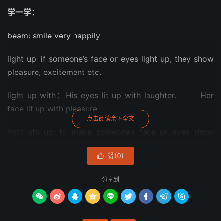
学一学：
beam: smile very happily
light up: if someone’s face or eyes light up, they show
pleasure, excitement etc.
light up with：His eyes lit up with laughter. Her
face lit up with pleasure.
点击阅读余下全文
light sth up: to make someone’s face or eyes show
pleasure or excitement.
赞(
0
)

Suddenly a bright smile lit up her face/eyes.
分享到
例如：他的父母满意地笑了。









译法一：His parents beamed/smiled with satisfaction.