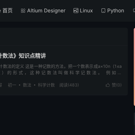
首页
Altium Designer
Linux
Python
计数法》知识点精讲
计数法的定义 这是一种记数的方法。把一个数表示成a×10n（1≤a
整数）的形式，这种记数法叫做科学记数法。 例如：
.3×109。 二、为什么要用科学计数法 当我们要标记或运算某个较大...
容
初一
数法
科学计数
阅读(483)
赞(
0
)
