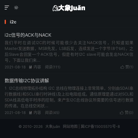


i2c
i2c信号的ACK与NACK
我们平时在调试I2C的时候可能很少去关注NACK信号，只知道如果
Master发送数据，MSB先发，LSB后发，连续发送一个字节(8个bit)，之
后Slave会回复一个ACK信号，但是有时I2C slave可能会发出NACK信
号，下面让我们来...
2021-08-18
内容
阅读(111)
赞(
1
)


数据传输I2C协议讲解
1 I2C总线物理拓扑结构 I2C 总线在物理连接上非常简单，分别由SDA(串
行数据线)和SCL(串行时钟线)及上拉电阻组成。通信原理是通过对SCL和
SDA线高低电平时序的控制，来产生I2C总线协议所需要的信号进行数据
的传递。在总线空闲状...
2021-08-18
内容
阅读(45)
赞(
0
)


© 2010-2026
大象juǎn
网站地图
|
冀ICP备15005570号-8