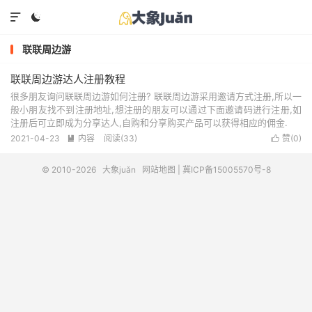


联联周边游
联联周边游达人注册教程
很多朋友询问联联周边游如何注册? 联联周边游采用邀请方式注册,所以一
般小朋友找不到注册地址,想注册的朋友可以通过下面邀请码进行注册,如
注册后可立即成为分享达人,自购和分享购买产品可以获得相应的佣金.
2021-04-23
内容
阅读(33)
赞(
0
)


© 2010-2026
大象juǎn
网站地图
|
冀ICP备15005570号-8